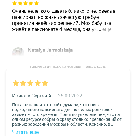
Пансионат для пожилых Луховицы — Яндекс Карты
Ирина и Сергей А.
25.09.2022
Пока не нашли этот сайт, думали, что поиск
подходящего пансионата для пожилых родителей
займет много времени. Приятно удивлены тем, что на
одном ресурсе собрано сразу столько предложений от
разных заведений Москвы и области. Конечно, в
приоритете был выбор по месту расположения –
Читать ещё
хотелось бы, чтоб пансионат находился недалеко от