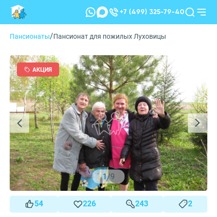
+7 (499) 325-79-40
/
Пансионаты
Пансионат для пожилых Луховицы
АКЦИЯ
1
/
9
54
226
243
2