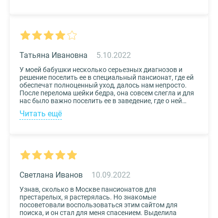
нас, и мы могли бы спокойно проведывать наших
родных. Просто указали нужные параметры в полях-
фильтрах и выбрали из указанных предложений пару
вариантов. Информация предоставлена настолько
подробная, что определиться на наиболее подходящем
пансионате не составило труда. Удобный и простой
сервис!
Татьяна Ивановна
5.10.2022
У моей бабушки несколько серьезных диагнозов и
решение поселить ее в специальный пансионат, где ей
обеспечат полноценный уход, далось нам непросто.
После перелома шейки бедра, она совсем слегла и для
нас было важно поселить ее в заведение, где о ней
будут заботиться круглосуточно. Остановили выбор
Читать ещё
на реабилитационном центре Медвежьи Озера
(Щелково) и не пожалели. Отличное
месторасположение, доступная стоимость и
заботливый, квалифицированный персонал – это
только некоторые из плюсов.
Светлана Иванов
10.09.2022
Узнав, сколько в Москве пансионатов для
престарелых, я растерялась. Но знакомые
посоветовали воспользоваться этим сайтом для
поиска, и он стал для меня спасением. Выделила