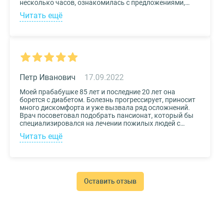
несколько часов, ознакомилась с предложениями,
доступными мне по цене и месту расположения и
Читать ещё
выбрала два варианта. Связалась с администрацией
по контактам, указанным на сайте, и уточнила
интересующие вопросы. Уверена, что подобрала для
своего дедушки самый лучший дом престарелых.
Петр Иванович
17.09.2022
Моей прабабушке 85 лет и последние 20 лет она
борется с диабетом. Болезнь прогрессирует, приносит
много дискомфорта и уже вызвала ряд осложнений.
Врач посоветовал подобрать пансионат, который бы
специализировался на лечении пожилых людей с
диабетом. К выбору заведения подошли со всей
Читать ещё
серьезностью, важно было, чтобы за прабабушкой
присматривали действительно квалифицированные
специалисты. В то же время, очень хотелось, чтобы
позаботились о ее эмоциональном состоянии и
окружили заботой. Таким заведением оказался
пансионат для пожилых Опека. Находится в Москве, в
Оставить отзыв
соседнем районе, поэтому проведывать дорогого нам
человека не составляет труда.