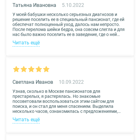
сервис!
Татьяна Ивановна
5.10.2022
У моей бабушки несколько серьезных диагнозов и
решение поселить ее в специальный пансионат, где ей
обеспечат полноценный уход, далось нам непросто.
После перелома шейки бедра, она совсем слегла и для
нас было важно поселить ее в заведение, где о ней
будут заботиться круглосуточно. Остановили выбор
Читать ещё
на реабилитационном центре Медвежьи Озера
(Щелково) и не пожалели. Отличное
месторасположение, доступная стоимость и
заботливый, квалифицированный персонал – это
только некоторые из плюсов.
Светлана Иванов
10.09.2022
Узнав, сколько в Москве пансионатов для
престарелых, я растерялась. Но знакомые
посоветовали воспользоваться этим сайтом для
поиска, и он стал для меня спасением. Выделила
несколько часов, ознакомилась с предложениями,
доступными мне по цене и месту расположения и
Читать ещё
выбрала два варианта. Связалась с администрацией
по контактам, указанным на сайте, и уточнила
интересующие вопросы. Уверена, что подобрала для
своего дедушки самый лучший дом престарелых.