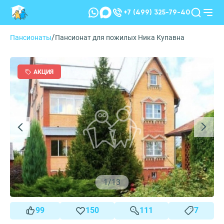
+7 (499) 325-79-40
/
Пансионаты
Пансионат для пожилых Ника Купавна
АКЦИЯ
1
/
13
99
150
111
7