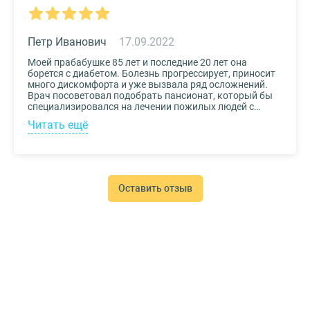
Петр Иванович
17.09.2022
Моей прабабушке 85 лет и последние 20 лет она
борется с диабетом. Болезнь прогрессирует, приносит
много дискомфорта и уже вызвала ряд осложнений.
Врач посоветовал подобрать пансионат, который бы
специализировался на лечении пожилых людей с
диабетом. К выбору заведения подошли со всей
Читать ещё
серьезностью, важно было, чтобы за прабабушкой
присматривали действительно квалифицированные
специалисты. В то же время, очень хотелось, чтобы
позаботились о ее эмоциональном состоянии и
окружили заботой. Таким заведением оказался
пансионат для пожилых Опека. Находится в Москве, в
Оставить отзыв
соседнем районе, поэтому проведывать дорогого нам
человека не составляет труда.