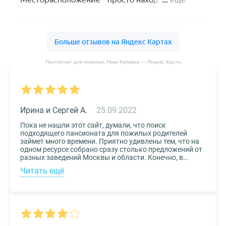
Пансионат для пожилых Ника Купавна — Яндекс Карты
Ирина и Сергей А.
25.09.2022
Пока не нашли этот сайт, думали, что поиск
подходящего пансионата для пожилых родителей
займет много времени. Приятно удивлены тем, что на
одном ресурсе собрано сразу столько предложений от
разных заведений Москвы и области. Конечно, в
приоритете был выбор по месту расположения –
Читать ещё
хотелось бы, чтоб пансионат находился недалеко от
нас, и мы могли бы спокойно проведывать наших
родных. Просто указали нужные параметры в полях-
фильтрах и выбрали из указанных предложений пару
вариантов. Информация предоставлена настолько
подробная, что определиться на наиболее подходящем
пансионате не составило труда. Удобный и простой