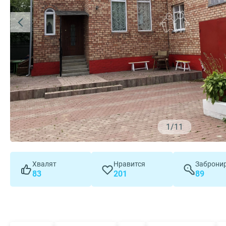
1
/
11
Хвалят
Нравится
Заброни
83
201
89