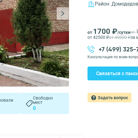
Район:
Домодедов
1700 ₽
от
от
/сутки
от 42500 ₽
от 45000 ₽
за 
+7 (499) 325
Консультация по всем вопр
Связаться с панс
Задать вопрос
Свободно
ровали
мест
0