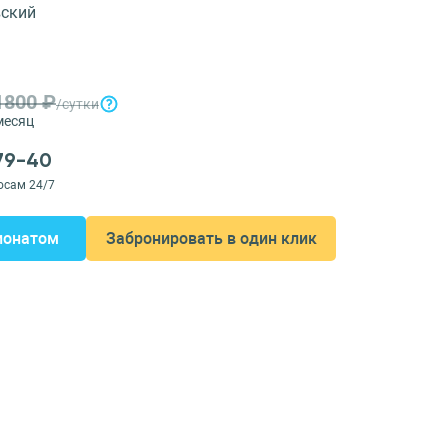
ский
1800 ₽
/сутки
месяц
-79-40
осам 24/7
ионатом
Забронировать в один клик