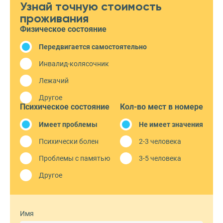
Узнай точную стоимость
проживания
Физическое состояние
Передвигается самостоятельно
Инвалид-колясочник
Лежачий
Другое
Психическое состояние
Кол-во мест в номере
Имеет проблемы
Не имеет значения
Психически болен
2-3 человека
Проблемы с памятью
3-5 человека
Другое
Имя