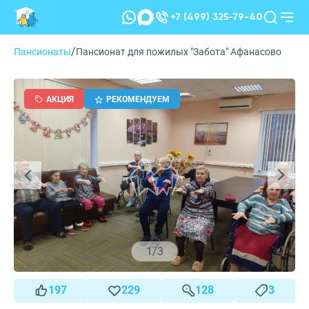
+7 (499) 325-79-40
/
Пансионаты
Пансионат для пожилых "Забота" Афанасово
АКЦИЯ
РЕКОМЕНДУЕМ
1
/
3
197
229
128
3