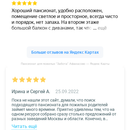
Пансионат для пожилых "Забота" Афанасово — Яндекс Карты
Ирина и Сергей А.
25.09.2022
Пока не нашли этот сайт, думали, что поиск
подходящего пансионата для пожилых родителей
займет много времени. Приятно удивлены тем, что на
одном ресурсе собрано сразу столько предложений от
разных заведений Москвы и области. Конечно, в
приоритете был выбор по месту расположения –
Читать ещё
хотелось бы, чтоб пансионат находился недалеко от