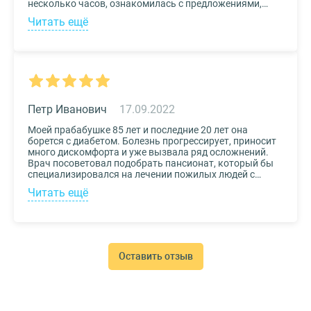
несколько часов, ознакомилась с предложениями,
доступными мне по цене и месту расположения и
Читать ещё
выбрала два варианта. Связалась с администрацией
по контактам, указанным на сайте, и уточнила
интересующие вопросы. Уверена, что подобрала для
своего дедушки самый лучший дом престарелых.
Петр Иванович
17.09.2022
Моей прабабушке 85 лет и последние 20 лет она
борется с диабетом. Болезнь прогрессирует, приносит
много дискомфорта и уже вызвала ряд осложнений.
Врач посоветовал подобрать пансионат, который бы
специализировался на лечении пожилых людей с
диабетом. К выбору заведения подошли со всей
Читать ещё
серьезностью, важно было, чтобы за прабабушкой
присматривали действительно квалифицированные
специалисты. В то же время, очень хотелось, чтобы
позаботились о ее эмоциональном состоянии и
окружили заботой. Таким заведением оказался
пансионат для пожилых Опека. Находится в Москве, в
Оставить отзыв
соседнем районе, поэтому проведывать дорогого нам
человека не составляет труда.