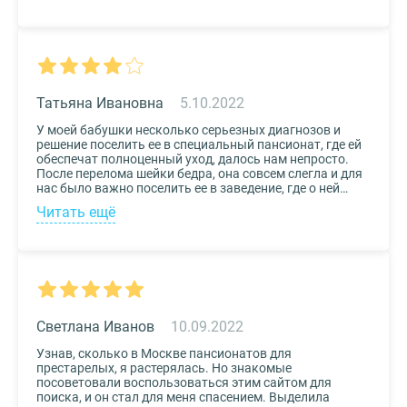
нас, и мы могли бы спокойно проведывать наших
родных. Просто указали нужные параметры в полях-
фильтрах и выбрали из указанных предложений пару
вариантов. Информация предоставлена настолько
подробная, что определиться на наиболее подходящем
пансионате не составило труда. Удобный и простой
сервис!
Татьяна Ивановна
5.10.2022
У моей бабушки несколько серьезных диагнозов и
решение поселить ее в специальный пансионат, где ей
обеспечат полноценный уход, далось нам непросто.
После перелома шейки бедра, она совсем слегла и для
нас было важно поселить ее в заведение, где о ней
будут заботиться круглосуточно. Остановили выбор
Читать ещё
на реабилитационном центре Медвежьи Озера
(Щелково) и не пожалели. Отличное
месторасположение, доступная стоимость и
заботливый, квалифицированный персонал – это
только некоторые из плюсов.
Светлана Иванов
10.09.2022
Узнав, сколько в Москве пансионатов для
престарелых, я растерялась. Но знакомые
посоветовали воспользоваться этим сайтом для
поиска, и он стал для меня спасением. Выделила