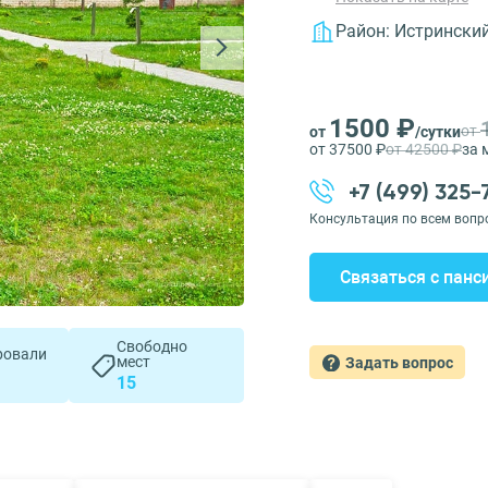
Район:
Истрински
1500 ₽
от
от
/сутки
от 37500 ₽
от 42500 ₽
за 
+7 (499) 325
Консультация по всем вопр
Связаться с панс
Свободно
ровали
мест
Задать вопрос
15