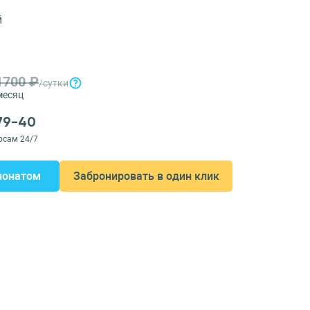
й
1700 ₽
/сутки
месяц
-79-40
осам 24/7
ионатом
Забронировать в один клик