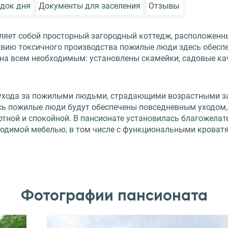
док дня
Документы для заселения
Отзывы
яет собой просторный загородный коттедж, расположенный
ствию токсичного производства пожилые люди здесь обес
на всем необходимым: установлены скамейки, садовые кач
я ухода за пожилыми людьми, страдающими возрастными з
десь пожилые люди будут обеспечены повседневным уходо
тной и спокойной. В пансионате установилась благожелате
ходимой мебелью, в том числе с функциональными кроват
Фотографии пансионата