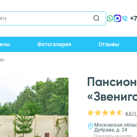
+
ены
Фотогалерея
Отзывы
а)»
Пансион
«Звениг
4.6 (
Московская област
Дубрава, д. 24
Показать на карте