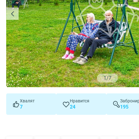
1
/
7
Хвалят
Нравится
Заброни
7
24
195