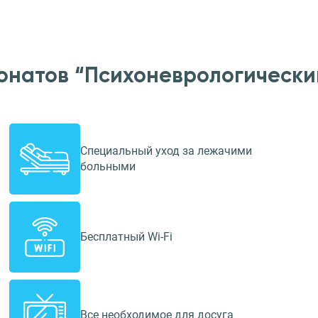
онатов “Психоневрологически
Специальный уход за лежачими
больными
Бесплатный Wi-Fi
Все необходимое для досуга