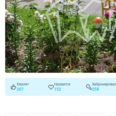
Хвалят
Нравится
Забронирова
207
152
258