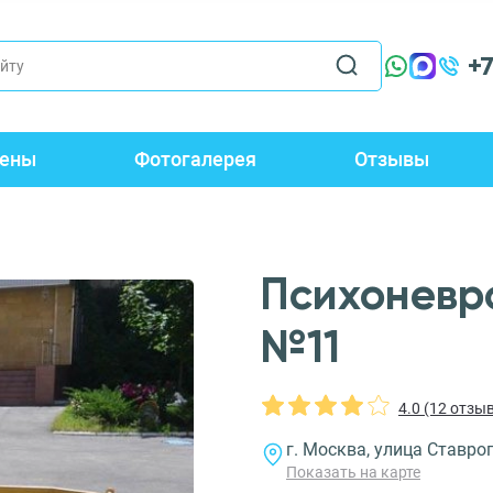
+
ены
Фотогалерея
Отзывы
Психоневр
№11
4.0 (12 отзы
г. Москва, улица Ставро
Показать на карте