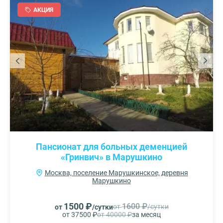
АКЦИЯ
Пансионат для больных деменцией
«Гринвич» в Марушкино
Москва, поселение Марушкинское, деревня
Марушкино
1500 ₽
1600 ₽
от
/сутки
от
/сутки
от 37500 ₽
от 40000 ₽
за месяц