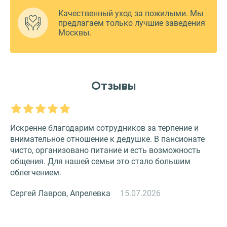
Качественный уход за пожилыми. Мы
предлагаем только лучшие заведения
Москвы.
Отзывы
Искренне благодарим сотрудников за терпение и
О
внимательное отношение к дедушке. В пансионате
З
чисто, организовано питание и есть возможность
с
общения. Для нашей семьи это стало большим
и
облегчением.
к
Сергей Лавров, Апрелевка
15.07.2026
Н
й