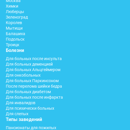
Москва
Химки
Люберцы
Зеленоград
Королев
Мытищи
Балашиха
Подольск
Троицк
Болезни
Для больных после инсульта
Для больных деменцией
Для больных Альцгеймером
Для онкобольных
Для больных Паркинсоном
После перелома шейки бедра
Для больных диабетом
Для больных после инфаркта
Для инвалидов
Для психически больных
Для слепых
Типы заведений
Пансионаты для пожилых