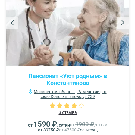
Пансионат «Уют родным» в
Константиново
Московская область, Раменский р-н,
село Константиново, д. 239
3 отзыва
1590 ₽
1900 ₽
от
/сутки
от
/сутки
от 39750 ₽
от 47500 ₽
за месяц