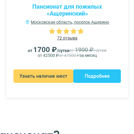
Пансионат для пожилых
«Ащеринский»
Московская область, поселок Ащерино
72 отзыва
1700 ₽
1900 ₽
от
/сутки
от
/сутки
от 42500 ₽
от 47500 ₽
за месяц
Узнать наличие мест
Подробнее