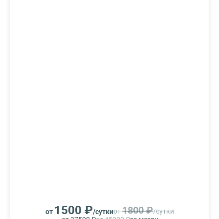
1500 ₽
1800 ₽
от
/сутки
от
/сутки