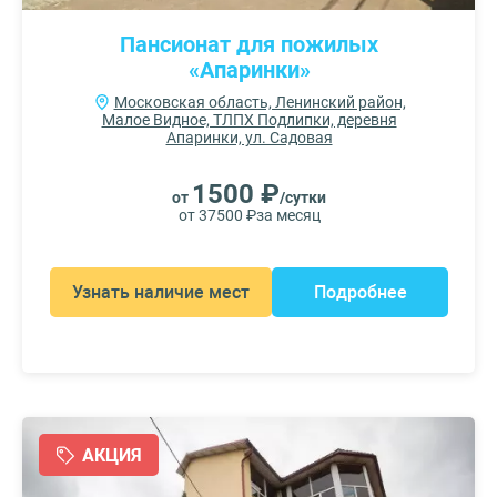
Пансионат для пожилых
«Апаринки»
Московская область, Ленинский район,
Малое Видное, ТЛПХ Подлипки, деревня
Апаринки, ул. Садовая
1500 ₽
от
/сутки
от 37500 ₽
за месяц
Узнать наличие мест
Подробнее
АКЦИЯ