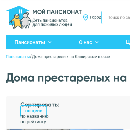
МОЙ ПАНСИОНАТ
Город
Сеть пансионатов
для пожилых людей
Ц
Пансионаты
О нас
/
Пансионаты
Дома престарелых на Каширском шоссе
Дома престарелых на
Сортировать:
по цене
по названию
по рейтингу