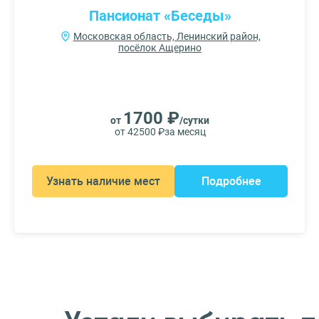
Пансионат «Беседы»
Московская область, Ленинский район,
посёлок Ащерино
1700 ₽
от
/сутки
от 42500 ₽
за месяц
Узнать наличие мест
Подробнее