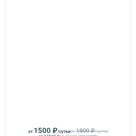
1500 ₽
1800 ₽
от
/сутки
от
/сутки