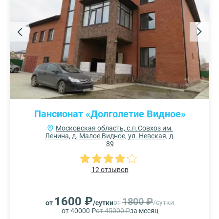
Пансионат «Долголетие Видное»
Московская область, с.п.Совхоз им.
Ленина, д. Малое Видное, ул. Невская, д.
89
12 отзывов
1600 ₽
1800 ₽
от
/сутки
от
/сутки
от 40000 ₽
от 45000 ₽
за месяц