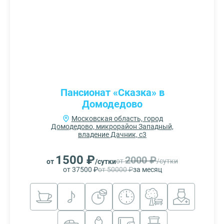
Пансионат «Сказка» в
Домодедово
Московская область, город
Домодедово, микрорайон Западный,
владение Дачник, с3
1500 ₽
2000 ₽
от
/сутки
от
/сутки
от 37500 ₽
от 50000 ₽
за месяц