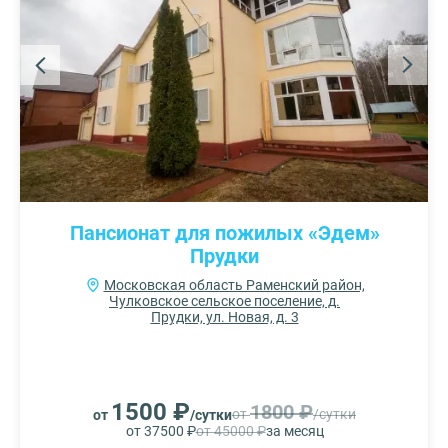
Пансионат для пожилых «Эдем»
Прудки
Московская область Раменский район,
Чулковское сельское поселение, д.
Прудки, ул. Новая, д. 3
1500 ₽
1800 ₽
от
/сутки
от
/сутки
от 37500 ₽
от 45000 ₽
за месяц