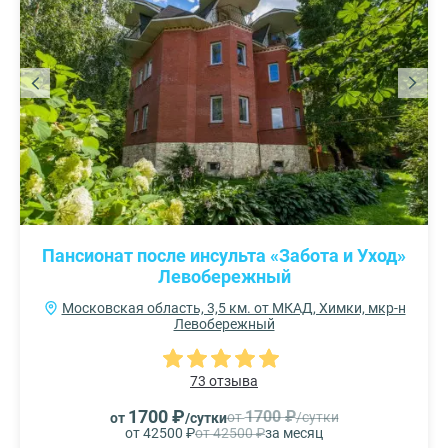
Пансионат после инсульта «Забота и Уход»
Левобережный
Московская область, 3,5 км. от МКАД, Химки, мкр-н
Левобережный
73 отзыва
1700 ₽
1700 ₽
от
/сутки
от
/сутки
от 42500 ₽
от 42500 ₽
за месяц