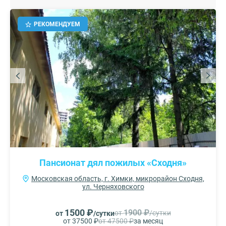
РЕКОМЕНДУЕМ
Пансионат дял пожилых «Сходня»
Московская область, г. Химки, микрорайон Сходня,
ул. Черняховского
1500 ₽
1900 ₽
от
/сутки
от
/сутки
от 37500 ₽
от 47500 ₽
за месяц