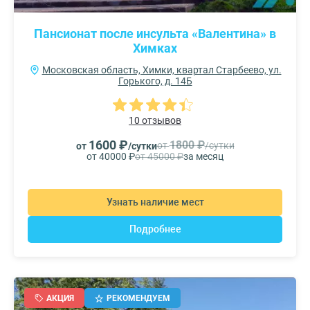
Пансионат после инсульта «Валентина» в
Химках
Московская область, Химки, квартал Старбеево, ул.
Горького, д. 14Б
10 отзывов
1600 ₽
1800 ₽
от
/сутки
от
/сутки
от 40000 ₽
от 45000 ₽
за месяц
Узнать наличие мест
Подробнее
АКЦИЯ
РЕКОМЕНДУЕМ