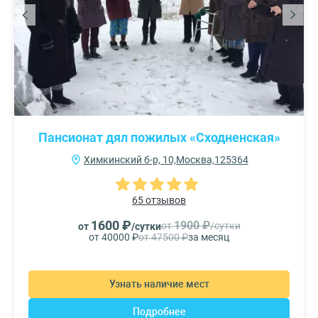
Пансионат дял пожилых «Сходненская»
Химкинский б-р, 10,Москва,125364
65 отзывов
1600 ₽
1900 ₽
от
/сутки
от
/сутки
от 40000 ₽
от 47500 ₽
за месяц
Узнать наличие мест
Подробнее