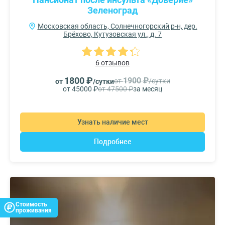
Зеленоград
Московская область, Солнечногорский р-н, дер.
Брёхово, Кутузовская ул., д. 7
6 отзывов
1800 ₽
1900 ₽
от
/сутки
от
/сутки
от 45000 ₽
от 47500 ₽
за месяц
Узнать наличие мест
Подробнее
Стоимость
проживания