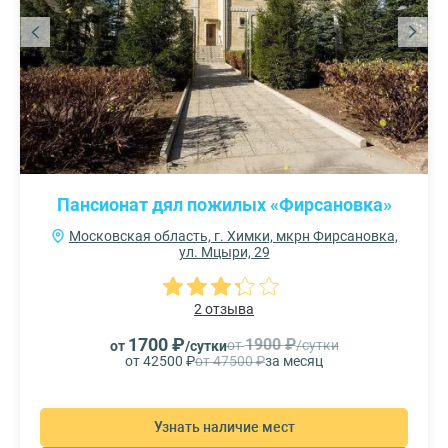
Пансионат дял пожилых «Фирсановка»
Московская область, г. Химки, мкрн Фирсановка,
ул. Мцыри, 29
2 отзыва
1700 ₽
1900 ₽
от
/сутки
от
/сутки
от 42500 ₽
от 47500 ₽
за месяц
Узнать наличие мест