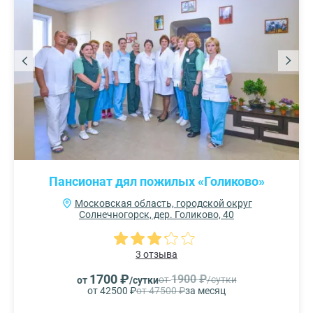
Пансионат дял пожилых «Голиково»
Московская область, городской округ
Солнечногорск, дер. Голиково, 40
3 отзыва
1700 ₽
1900 ₽
от
/сутки
от
/сутки
от 42500 ₽
от 47500 ₽
за месяц