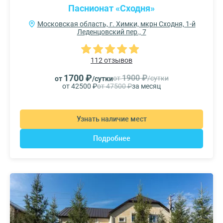
Паснионат «Сходня»
Московская область, г. Химки, мкрн Сходня, 1-й
Леденцовский пер., 7
112 отзывов
1700 ₽
1900 ₽
от
/сутки
от
/сутки
от 42500 ₽
от 47500 ₽
за месяц
Узнать наличие мест
Подробнее