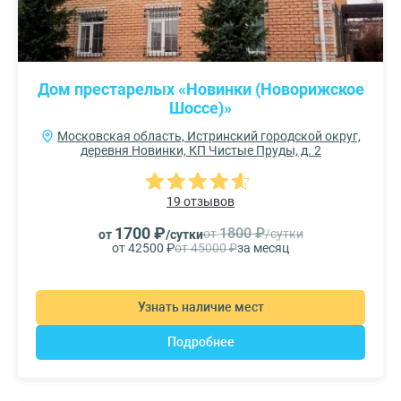
Дом престарелых «Новинки (Новорижское
Шоссе)»
Московская область, Истринский городской округ,
деревня Новинки, КП Чистые Пруды, д. 2
19 отзывов
1700 ₽
1800 ₽
от
/сутки
от
/сутки
от 42500 ₽
от 45000 ₽
за месяц
Узнать наличие мест
Подробнее