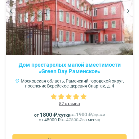
Дом престарелых малой вместимости
«Green Day Раменское»
Московская область, Раменский городской округ,
поселение Верейское, деревня Спартак, д. 4
52 отзыва
1800 ₽
1900 ₽
от
/сутки
от
/сутки
от 45000 ₽
от 47500 ₽
за месяц