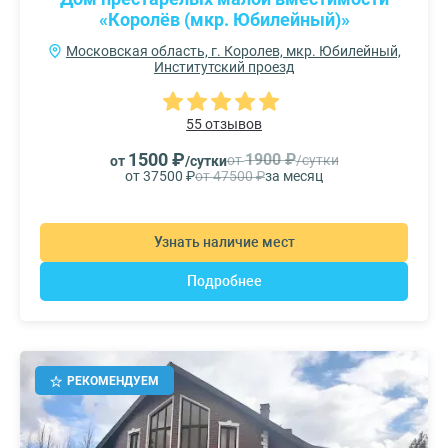
«Королёв (мкр. Юбилейный)»
Московская область, г. Королев, мкр. Юбилейный,
Институтский проезд
55 отзывов
1500 ₽
1900 ₽
от
/сутки
от
/сутки
от 37500 ₽
от 47500 ₽
за месяц
Узнать наличие мест
Подробнее
РЕКОМЕНДУЕМ