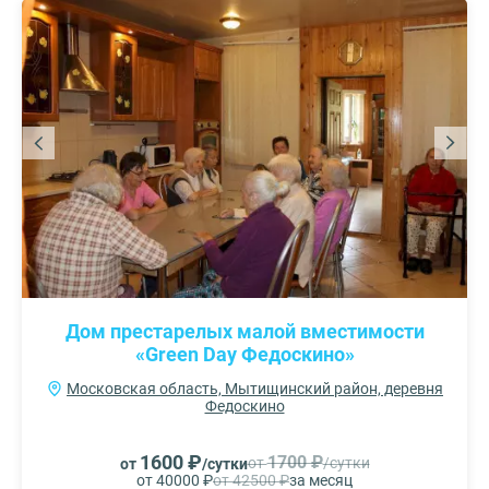
Дом престарелых малой вместимости
«Green Day Федоскино»
Московская область, Мытищинский район, деревня
Федоскино
1600 ₽
1700 ₽
от
/сутки
от
/сутки
от 40000 ₽
от 42500 ₽
за месяц