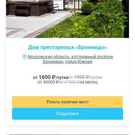
Дом престарелых «Бронницы»
Московская область, коттеджный посёлок
Бронницы, улица Южная
1600 ₽
1900 ₽
от
/сутки
от
/сутки
от 40000 ₽
от 47500 ₽
за месяц
Узнать наличие мест
Подробнее