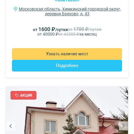
Московская область, Химкинский городской округ,
деревня Брехово, д. 43
1600 ₽
1700 ₽
от
/сутки
от
/сутки
от 40000 ₽
от 42500 ₽
за месяц
Узнать наличие мест
Подробнее
АКЦИЯ