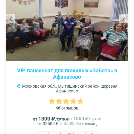
VIP пансионат для пожилых «Забота» в
Афанасово
Московская обл., Мытищинский район, деревня
Афанасово
46 отзывов
1300 ₽
1800 ₽
от
/сутки
от
/сутки
от 32500 ₽
от 45000 ₽
за месяц