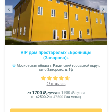
VIP дом престарелых «Бронницы
(Заворово)»
Московская область, Раменский городской округ,
село Заворово, д. 1ф
26 отзывов
1700 ₽
1900 ₽
от
/сутки
от
/сутки
от 42500 ₽
от 47500 ₽
за месяц