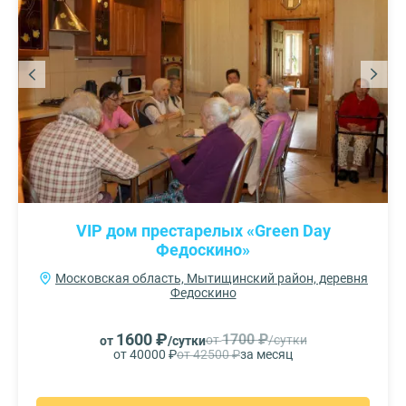
VIP дом престарелых «Green Day
Федоскино»
Московская область, Мытищинский район, деревня
Федоскино
1600 ₽
1700 ₽
от
/сутки
от
/сутки
от 40000 ₽
от 42500 ₽
за месяц