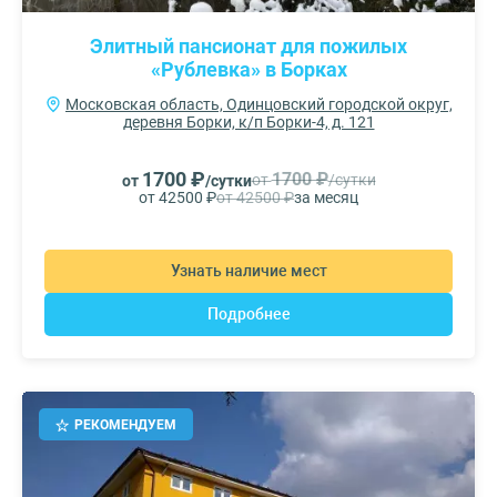
Элитный пансионат для пожилых
«Рублевка» в Борках
Московская область, Одинцовский городской округ,
деревня Борки, к/п Борки-4, д. 121
1700 ₽
1700 ₽
от
/сутки
от
/сутки
от 42500 ₽
от 42500 ₽
за месяц
Узнать наличие мест
Подробнее
РЕКОМЕНДУЕМ