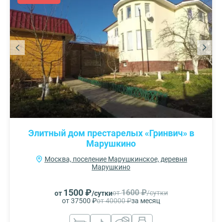
Элитный дом престарелых «Гринвич» в
Марушкино
Москва, поселение Марушкинское, деревня
Марушкино
1500 ₽
1600 ₽
от
/сутки
от
/сутки
от 37500 ₽
от 40000 ₽
за месяц