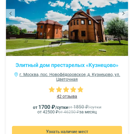
Элитный дом престарелых «Кузнецово»
г. Москва, пос. Новофёдоровское, д. Кузнецово, ул.
Цветочная
42 отзыва
1700 ₽
1850 ₽
от
/сутки
от
/сутки
от 42500 ₽
от 46250 ₽
за месяц
Узнать наличие мест