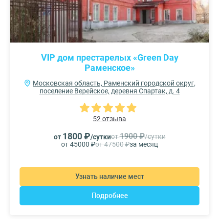
VIP дом престарелых «Green Day
Раменское»
Московская область, Раменский городской округ,
поселение Верейское, деревня Спартак, д. 4
52 отзыва
1800 ₽
1900 ₽
от
/сутки
от
/сутки
от 45000 ₽
от 47500 ₽
за месяц
Узнать наличие мест
Подробнее