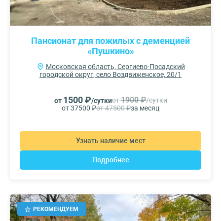
Пансионат для пожилых с деменцией
«Пушкино»
Московская область, Сергиево-Посадский
городской округ, село Воздвиженское, 20/1
1500 ₽
1900 ₽
от
/сутки
от
/сутки
от 37500 ₽
от 47500 ₽
за месяц
Узнать наличие мест
Подробнее
РЕКОМЕНДУЕМ