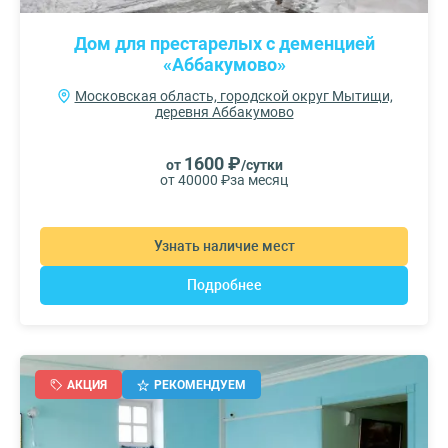
Дом для престарелых с деменцией
«Аббакумово»
Московская область, городской округ Мытищи,
деревня Аббакумово
1600 ₽
от
/сутки
от 40000 ₽
за месяц
Узнать наличие мест
Подробнее
АКЦИЯ
РЕКОМЕНДУЕМ