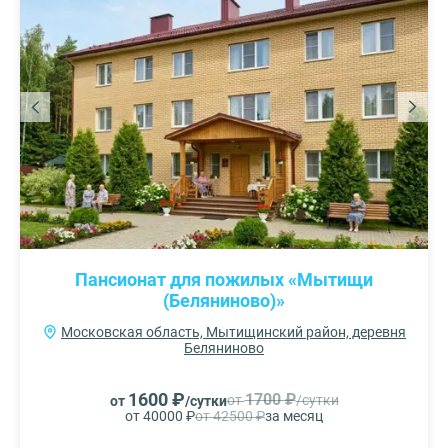
Пансионат для пожилых «Мытищи
(Беляниново)»
Московская область, Мытищинский район, деревня
Беляниново
1600 ₽
1700 ₽
от
/сутки
от
/сутки
от 40000 ₽
от 42500 ₽
за месяц