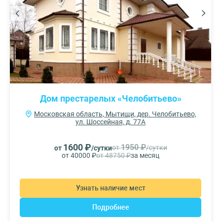
Дом престарелых «Челобитьево»
Московская область, Мытищи, дер. Челобитьево,
ул. Шоссейная, д. 77А
1600 ₽
1950 ₽
от
/сутки
от
/сутки
от 40000 ₽
от 48750 ₽
за месяц
Узнать наличие мест
Подробнее