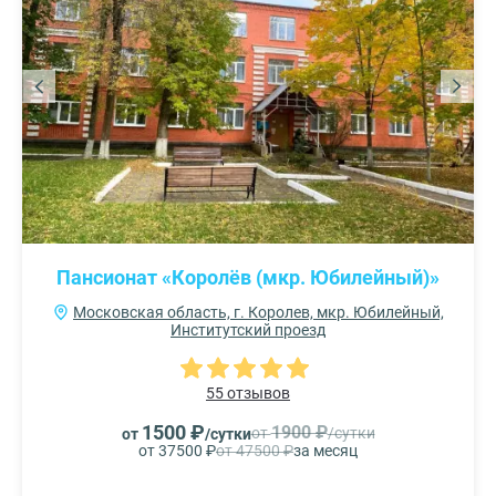
Пансионат «Королёв (мкр. Юбилейный)»
Московская область, г. Королев, мкр. Юбилейный,
Институтский проезд
55 отзывов
1500 ₽
1900 ₽
от
/сутки
от
/сутки
от 37500 ₽
от 47500 ₽
за месяц