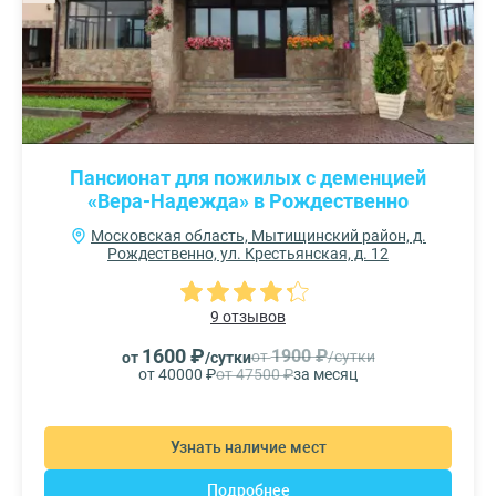
Пансионат для пожилых с деменцией
«Вера-Надежда» в Рождественно
Московская область, Мытищинский район, д.
Рождественно, ул. Крестьянская, д. 12
9 отзывов
1600 ₽
1900 ₽
от
/сутки
от
/сутки
от 40000 ₽
от 47500 ₽
за месяц
Узнать наличие мест
Подробнее