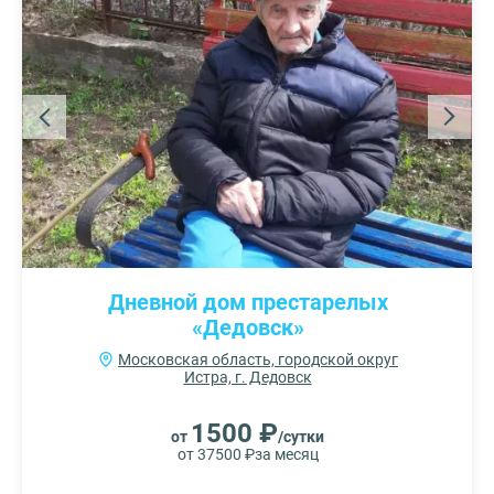
Дневной дом престарелых
«Дедовск»
Московская область, городской округ
Истра, г. Дедовск
1500 ₽
от
/сутки
от 37500 ₽
за месяц