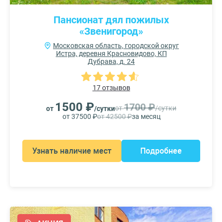
Пансионат дял пожилых
«Звенигород»
Московская область, городской округ
Истра, деревня Красновидово, КП
Дубрава, д. 24
17 отзывов
1500 ₽
1700 ₽
от
/сутки
от
/сутки
от 37500 ₽
от 42500 ₽
за месяц
Узнать наличие мест
Подробнее