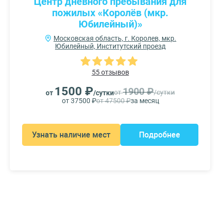
Центр дневного пребывания для
пожилых «Королёв (мкр.
Юбилейный)»
Московская область, г. Королев, мкр.
Юбилейный, Институтский проезд
55 отзывов
1500 ₽
1900 ₽
от
/сутки
от
/сутки
от 37500 ₽
от 47500 ₽
за месяц
Узнать наличие мест
Подробнее