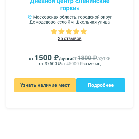
Дневной центр «Ленинские
горки»
Московская область, городской округ
Домодедово, село Ям, Школьная улица
35 отзывов
1500 ₽
1800 ₽
от
/сутки
от
/сутки
от 37500 ₽
от 45000 ₽
за месяц
Узнать наличие мест
Подробнее