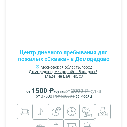
Центр дневного пребывания для
пожилых «Сказка» в Домодедово
Московская область, город
Домодедово, микрорайон Западный,
владение Дачник, с3
1500 ₽
2000 ₽
от
/сутки
от
/сутки
от 37500 ₽
от 50000 ₽
за месяц