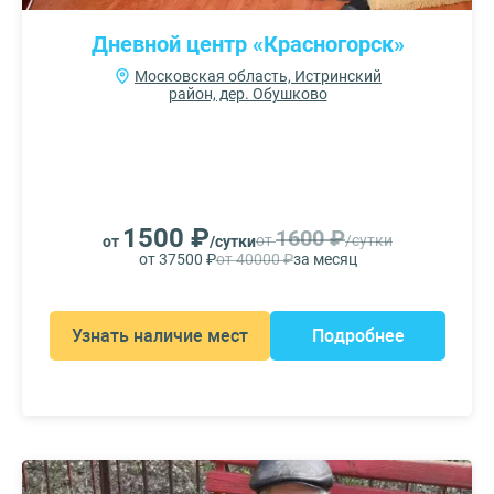
Дневной центр «Красногорск»
Московская область, Истринский
район, дер. Обушково
1500 ₽
1600 ₽
от
/сутки
от
/сутки
от 37500 ₽
от 40000 ₽
за месяц
Узнать наличие мест
Подробнее