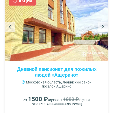
АКЦИЯ
Дневной пансионат для пожилых
людей «Ащерино»
Московская область, Ленинский район,
поселок Ащерино
1500 ₽
1800 ₽
от
/сутки
от
/сутки
от 37500 ₽
от 45000 ₽
за месяц