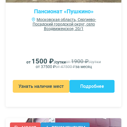
Пансионат «Пушкино»
Московская область, Сергиево-
Посадский городской округ, село
Воздвиженское, 20/1
1500 ₽
1900 ₽
от
/сутки
от
/сутки
от 37500 ₽
от 47500 ₽
за месяц
Узнать наличие мест
Подробнее