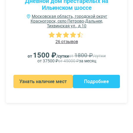
Дневной дом престарелых на
Ильинском шоссе
Московская область, городской округ
Красногорск, село Петрово-Дальнее,
Тихвинская ул., д.10
26 отзывов
1500 ₽
1800 ₽
от
/сутки
от
/сутки
от 37500 ₽
от 45000 ₽
за месяц
Узнать наличие мест
Подробнее