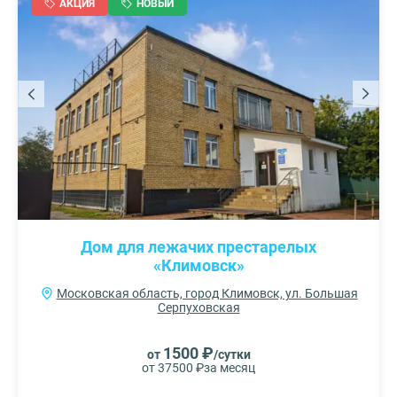
АКЦИЯ
НОВЫЙ
Дом для лежачих престарелых
«Климовск»
Московская область, город Климовск, ул. Большая
Серпуховская
1500 ₽
от
/сутки
от 37500 ₽
за месяц