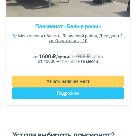
Пансионат «Белые росы»
Московская область, Ленинский район, Дроздово-2,
ул. Овражная, д. 10
1600 ₽
1900 ₽
от
/сутки
от
/сутки
от 40000 ₽
от 47500 ₽
за месяц
Узнать наличие мест
Подробнее
Устали выбирать пансионат?