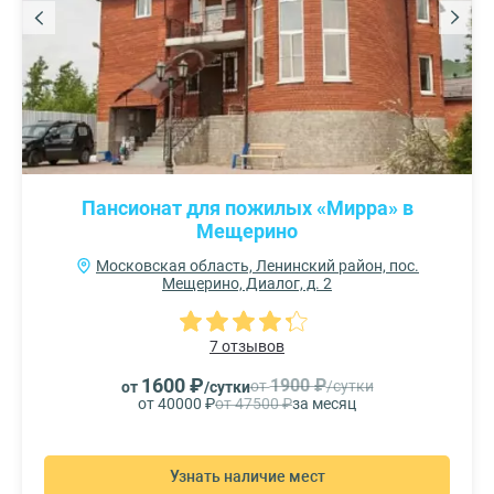
Пансионат для пожилых «Мирра» в
Мещерино
Московская область, Ленинский район, пос.
Мещерино, Диалог, д. 2
7 отзывов
1600 ₽
1900 ₽
от
/сутки
от
/сутки
от 40000 ₽
от 47500 ₽
за месяц
Узнать наличие мест