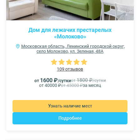
Дом для лежачих престарелых
«Молоково»
Московская область, Ленинский городской округ,
село Молоково, ул. Зеленая, 48А
109 отзывов
1600 ₽
1800 ₽
от
/сутки
от
/сутки
от 40000 ₽
от 45000 ₽
за месяц
Узнать наличие мест
Подробнее