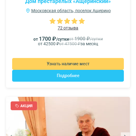
Дом престарелых «Ащеринский»
Московская область, поселок Ащерино
72 отзыва
1700 ₽
1900 ₽
от
/сутки
от
/сутки
от 42500 ₽
от 47500 ₽
за месяц
Узнать наличие мест
Подробнее
АКЦИЯ