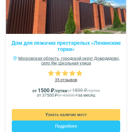
Дом для лежачих престарелых «Ленинские
горки»
Московская область, городской округ Домодедово,
село Ям, Школьная улица
35 отзывов
1500 ₽
1800 ₽
от
/сутки
от
/сутки
от 37500 ₽
от 45000 ₽
за месяц
Узнать наличие мест
Подробнее