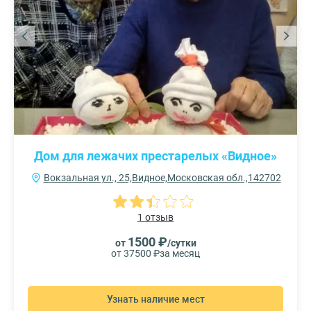
Дом для лежачих престарелых «Видное»
Вокзальная ул., 25,Видное,Московская обл.,142702
1 отзыв
1500 ₽
от
/сутки
от 37500 ₽
за месяц
Узнать наличие мест