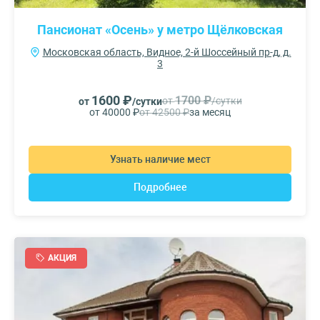
Пансионат «Осень» у метро Щёлковская
Московская область, Видное, 2-й Шоссейный пр-д, д.
3
1600 ₽
1700 ₽
от
/сутки
от
/сутки
от 40000 ₽
от 42500 ₽
за месяц
Узнать наличие мест
Подробнее
АКЦИЯ