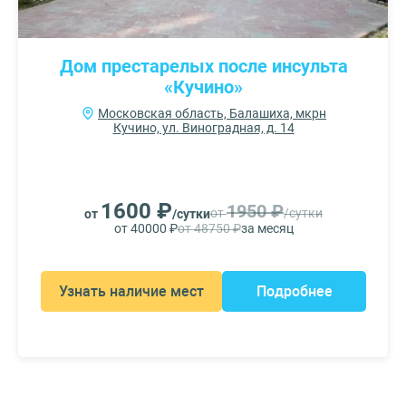
Дом престарелых после инсульта
«Кучино»
Московская область, Балашиха, мкрн
Кучино, ул. Виноградная, д. 14
1600 ₽
1950 ₽
от
/сутки
от
/сутки
от 40000 ₽
от 48750 ₽
за месяц
Узнать наличие мест
Подробнее