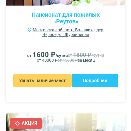
Пансионат для пожилых
«Реутов»
Московская область, Балашиха, дер.
Черное, ул. Журавлиная
1600 ₽
1800 ₽
от
/сутки
от
/сутки
от 40000 ₽
от 45000 ₽
за месяц
Узнать наличие мест
Подробнее
АКЦИЯ