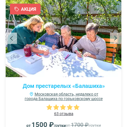
АКЦИЯ
Дом престарелых «Балашиха»
Московская область, недалеко от
города Балашиха по горьковскому шоссе
63 отзыва
1500 ₽
1700 ₽
от
/сутки
от
/сутки