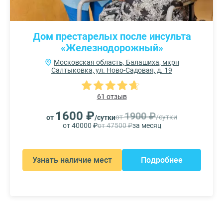
Дом престарелых после инсульта
«Железнодорожный»
Московская область, Балашиха, мкрн
Салтыковка, ул. Ново-Садовая, д. 19
61 отзыв
1600 ₽
1900 ₽
от
/сутки
от
/сутки
от 40000 ₽
от 47500 ₽
за месяц
Узнать наличие мест
Подробнее