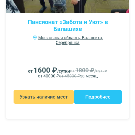
Пансионат «Забота и Уют» в
Балашихе
Московская область, Балашиха,
Серебрянка
1600 ₽
1800 ₽
от
/сутки
от
/сутки
от 40000 ₽
от 45000 ₽
за месяц
Узнать наличие мест
Подробнее