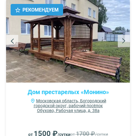
РЕКОМЕНДУЕМ
Дом престарелых «Монино»
Московская область, Богородский
городской округ, рабочий посёлок
Обухово, Рабочая улица, д. 38а
1500 ₽
1700 ₽
от
/сутки
от
/сутки